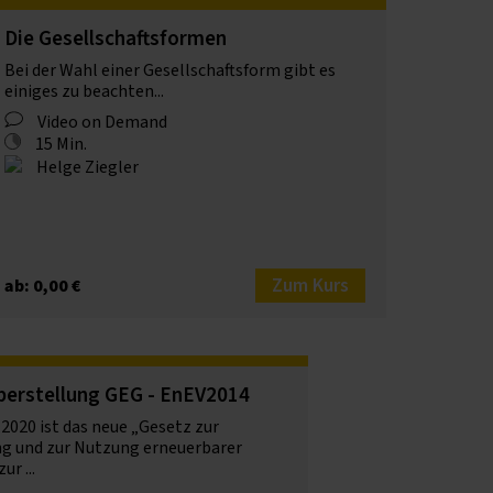
Die Gesellschaftsformen
Bei der Wahl einer Gesellschaftsform gibt es
einiges zu beachten...
Video on Demand
15 Min.
Helge Ziegler
Zum Kurs
ab: 0,00 €
erstellung GEG - EnEV2014
.2020 ist das neue „Gesetz zur
g und zur Nutzung erneuerbarer
ur ...