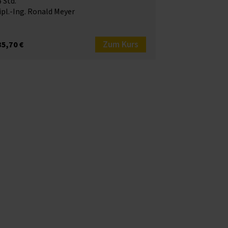
 Std.
pl.-Ing. Ronald Meyer
Zum Kurs
85,70 €