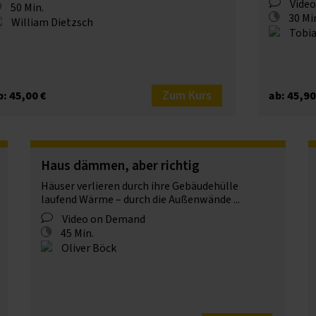
Vide
50 Min.
30 Mi
William Dietzsch
Tobia
Zum Kurs
b: 45,00 €
ab: 45,90
Haus dämmen, aber richtig
Häuser verlieren durch ihre Gebäudehülle
laufend Wärme – durch die Außenwände ...
Video on Demand
45 Min.
Oliver Böck