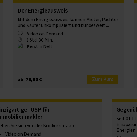
Der Energieausweis
Mit dem Energieausweis können Mieter, Pächter
und Käufer unkompliziert und bundesweit ...
Video on Demand
1 Std. 30 Min.
Kerstin Nell
Zum Kurs
ab: 79,90 €
inzigartiger USP für
Gegenüb
mmobilienmakler
Seit 01.11
Einsparun
eben Sie sich von der Konkurrenz ab
Energien z
Video on Demand