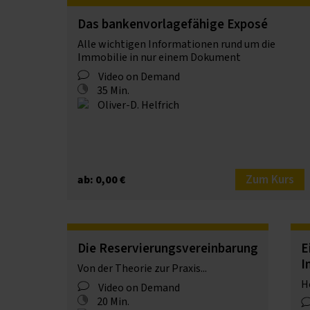
Das bankenvorlagefähige Exposé
Alle wichtigen Informationen rund um die
Immobilie in nur einem Dokument
Video on Demand
35 Min.
Oliver-D. Helfrich
Zum Kurs
ab: 0,00 €
Die Reservierungsvereinbarung
E
I
Von der Theorie zur Praxis...
H
Video on Demand
20 Min.