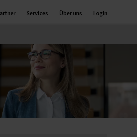
artner
Services
Über uns
Login
obilienbewerter
FAQ - Häufig gestellte Fragen
Referent/in werden