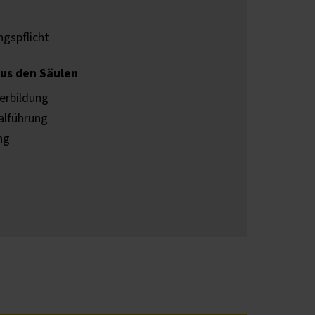
ngspflicht
erbildung
lführung
ng