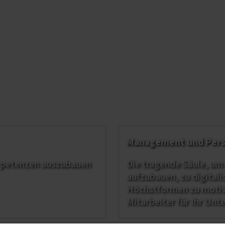
Management und Pers
mpetenzen auszubauen
Die tragende Säule, um
aufzubauen, zu digitali
Höchstformen zu motivi
Mitarbeiter für Ihr Unt