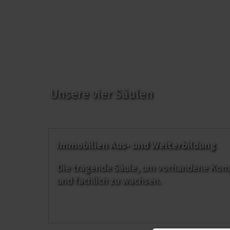
Unsere vier Säulen
Immobilien Aus- und Weiterbildung
Die tragende Säule, um vorhandene Ko
und fachlich zu wachsen.