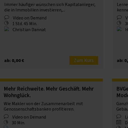
Immer häufiger wünschen sich Kapitalanleger,
Lerne
die in Immobilien investieren,...
kenn
Video on Demand
V
1 Std. 45 Min.
3
Christian Dannat
H
Zum Kurs
ab: 0,00 €
ab: 0
Mehr Reichweite. Mehr Geschäft. Mehr
BVGe
Wohnglück.
Mode
Wie Makler von der Zusammenarbeit mit
Ganzh
Genossenschaftsbanken profitieren.
Gebäu
Video on Demand
L
30 Min.
Di