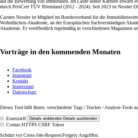
auf die Bewertung von Immobilien. Im Laufe seiner Karriere erwarb e
durch PersCert TÜV Rheinland (2012 - 2024). Seit 2023 ist Nessler 
Carsten Nessler ist Mitglied im Bundesverband für die Immobilienwirts
Wohnflächen-Akademie, an der Europäischen Sachverständigen Akade
Akademie. Er veröffentlich regelmäßig in verschiedenen Magazinen u
Vorträge in den kommenden Monaten
Navigation
Facebook
überspringen
Instagram
Kontakt
Impressum
Datenschutz
Dieses Tool hilft Ihnen, verschiedene Tags / Tracker / Analyse-Tools 
Essenziell
Details einblenden
Details ausblenden
Contao HTTPS CSRF Token
Schützt vor Cross-Site-Request-Forgery Angriffen.