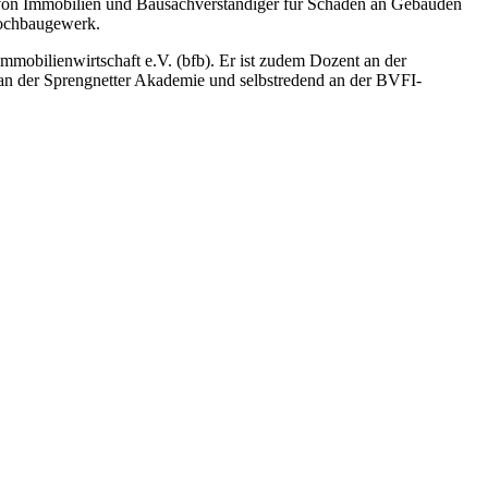
g von Immobilien und Bausachverständiger für Schäden an Gebäuden
Hochbaugewerk.
mmobilienwirtschaft e.V. (bfb). Er ist zudem Dozent an der
n der Sprengnetter Akademie und selbstredend an der BVFI-