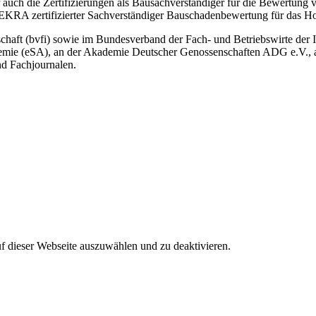
r auch die Zertifizierungen als Bausachverständiger für die Bewertun
DEKRA zertifizierter Sachverständiger Bauschadenbewertung für das 
chaft (bvfi) sowie im Bundesverband der Fach- und Betriebswirte der I
mie (eSA), an der Akademie Deutscher Genossenschaften ADG e.V., a
nd Fachjournalen.
auf dieser Webseite auszuwählen und zu deaktivieren.