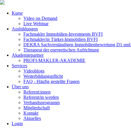
Navigation
Kurse
überspringen
Video on Demand
Live Webinar
Ausbildungen
Fachmakler Immobilien-Investments BVFI
Fachmakler/in Türkei-Immobilien BVFI
DEKRA Sachverständigen Immobilienbewertung D1 und S
Therapeut der energetischen Aufrichtung
Akademiepartner
PROFI-MAKLER-AKADEMIE
Services
Videoblogs
Weiterbildungspflicht
FAQ - Häufig gestellte Fragen
Über uns
Referent:innen
Referent/in werden
Verbandsprogramm
Mitgliedschaft
Kontakt
Aktuelles
Login